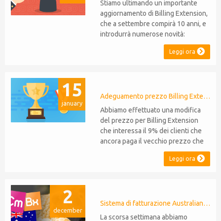
Stiamo ultimando un importante
PHP 8.2. Questo non modifica il...
aggiornamento di Billing Extension,
che a settembre compirà 10 anni, e
introdurrà numerose novità:
Supporto WHMCS 8.10: il modulo
Leggi ora
sarà compatibile con WHMCS 8.10,
mantenendo la retrocompatibilità
con le versioni 5, 6 e 7. Non sarà
15
necessario effettuare migrazioni o
rinunciare a funzionalità Supporto
Adeguamento prezzo Billing Extension
january
P...
Abbiamo effettuato una modifica
del prezzo per Billing Extension
che interessa il 9% dei clienti che
ancora paga il vecchio prezzo che
anni fa è stato portato da 95 a 149
Leggi ora
euro annui. Era il 2014 quando
abbiamo venduto la prima licenza e
da allora non abbiamo mai adeguato
2
i prezzi per i clienti esistenti. Nel
corso degli anni Billing Extension
Sistema di fatturazione Australiano per WHMCS
december
non...
La scorsa settimana abbiamo