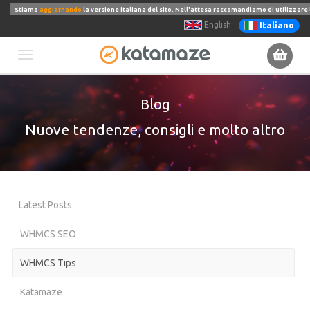
Stiamo
aggiornando
la versione italiana del sito. Nell'attesa raccomandiamo di utilizzare 
English
Italiano
Toggle
Blog
navigation
Nuove tendenze, consigli e molto altro
Latest Posts
WHMCS SEO
WHMCS Tips
Katamaze