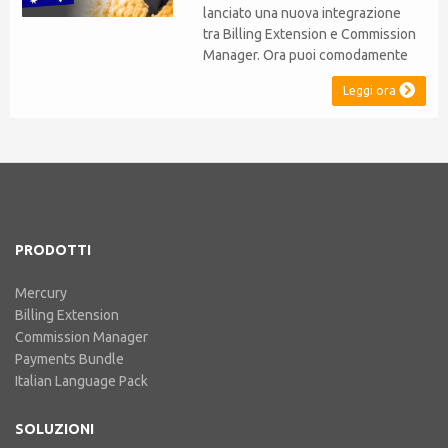
lanciato una nuova integrazione
tra Billing Extension e Commission
Manager. Ora puoi comodamente
emettere note di credito in linea
Leggi ora
con il sistema fiscale Australiano.
L'integrazione include l'ABN Lookup
ed il supporto per RCTI, Statement
by Supplier e 47% Withholding.
Billing Extension in breve C'è tutta
la nostra e...
PRODOTTI
Mercury
Billing Extension
Commission Manager
Payments Bundle
Italian Language Pack
SOLUZIONI