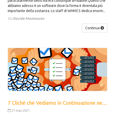
particolarmente bello ma era comunque affidabile.Quello che
abbiamo adesso è un software dove la forma è diventata più
importante della sostanza. Lo staff di WHMCS dedica enorm...
Da
Davide Mantenuto
Continua
7 Cliché che Vediamo in Continuazione nei Siti di Web Hosting
27 may 2021