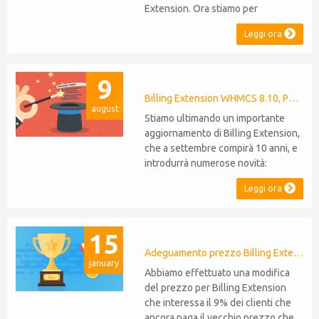
Extension. Ora stiamo per
estendere lo stesso livello di
Leggi ora
compatibilità a Commission
Manager e Mercury,
rispettivamente al loro 9° e 6°
9
anniversario. Nota: È stato
recentemente rilasciato WHMCS
Billing Extension WHMCS 8.10, PHP 8.1
august
8.11, che introduce il supporto a
Stiamo ultimando un importante
PHP 8.2. Questo non modifica il...
aggiornamento di Billing Extension,
che a settembre compirà 10 anni, e
introdurrà numerose novità:
Supporto WHMCS 8.10: il modulo
Leggi ora
sarà compatibile con WHMCS 8.10,
mantenendo la retrocompatibilità
con le versioni 5, 6 e 7. Non sarà
15
necessario effettuare migrazioni o
rinunciare a funzionalità Supporto
Adeguamento prezzo Billing Extension
january
P...
Abbiamo effettuato una modifica
del prezzo per Billing Extension
che interessa il 9% dei clienti che
ancora paga il vecchio prezzo che