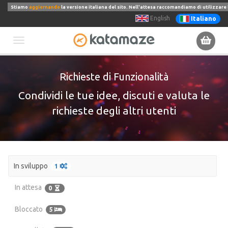
Stiamo
aggiornando
la versione italiana del sito. Nell'attesa raccomandiamo di utilizzare 
English
Italiano
Toggle
Richieste di Funzionalità
navigation
Condividi le tue idee, discuti e valuta le
richieste degli altri utenti
In sviluppo
1
In attesa
0
Bloccato
5