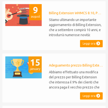
rispettivamente al loro 9° e 6°
9
anniversario. Nota: È stato
recentemente rilasciato WHMCS
Billing Extension WHMCS 8.10, PHP 8.1
august
8.11, che introduce il supporto a
Stiamo ultimando un importante
PHP 8.2. Questo non modifica il...
aggiornamento di Billing Extension,
che a settembre compirà 10 anni, e
introdurrà numerose novità:
Supporto WHMCS 8.10: il modulo
Leggi ora
sarà compatibile con WHMCS 8.10,
mantenendo la retrocompatibilità
con le versioni 5, 6 e 7. Non sarà
15
necessario effettuare migrazioni o
rinunciare a funzionalità Supporto
Adeguamento prezzo Billing Extension
january
P...
Abbiamo effettuato una modifica
del prezzo per Billing Extension
che interessa il 9% dei clienti che
ancora paga il vecchio prezzo che
anni fa è stato portato da 95 a 149
Leggi ora
euro annui. Era il 2014 quando
abbiamo venduto la prima licenza e
da allora non abbiamo mai adeguato