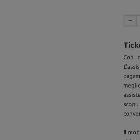
Tic
Con q
L'ass
pagam
meglio
assist
scopi.
conver
Il mod