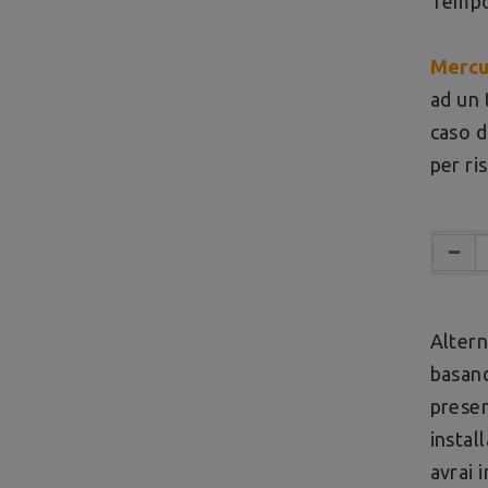
Tempo 
Mercu
ad un 
caso d
per ri
Alter
basand
presen
instal
avrai 