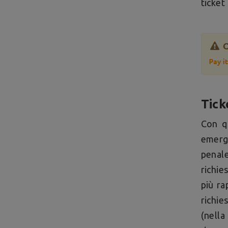
ticket
Tick
Con qu
emerge
penale
richie
più ra
richie
(nella