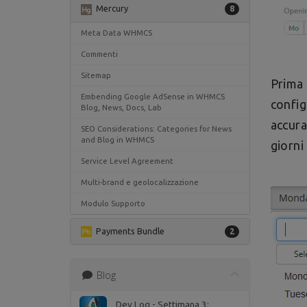
Mercury
8
Meta Data WHMCS
Commenti
Sitemap
Prima
Embending Google AdSense in WHMCS
config
Blog, News, Docs, Lab
accur
SEO Considerations: Categories for News
and Blog in WHMCS
giorni
Service Level Agreement
Multi-brand e geolocalizzazione
Modulo Supporto
Payments Bundle
2
Blog
Dev Log - Settimana 3: