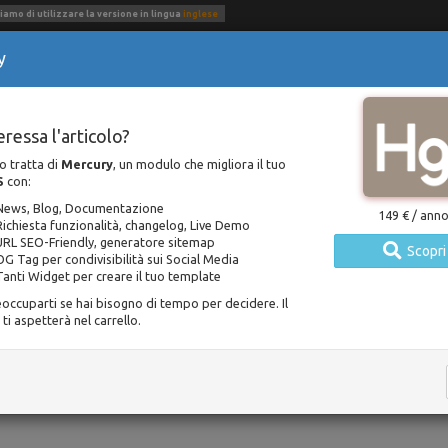
iamo di utilizzare la versione in lingua
inglese
y
uzioni
Risorse
Contatti
dulo Supporto
eressa l'articolo?
lo tratta di
Mercury
, un modulo che migliora il tuo
S
con:
Documentazione
Modulo Supporto
News, Blog, Documentazione
149 € / ann
Pubblicato 2 march 2018 / Aggiornato 24 january 2021
Richiesta funzionalità, changelog, Live Demo
URL SEO-Friendly, generatore sitemap
Scopri
OG Tag per condivisibilità sui Social Media
o di attesa stimato per elaborazione
Tanti Widget per creare il tuo template
occuparti se hai bisogno di tempo per decidere. Il
a grande funzionalità di
Mercury
permette ai tuoi c
ti aspetterà nel carrello.
to prima ancora che essi aprano un ticket. Se util
m può anche migliorare i tuoi guadagni in quanto i cl
assistenza standard e quella Premium.