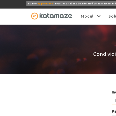
Stiamo
aggiornando
la versione italiana del sito. Nell'attesa raccomand
Moduli
Sol
Condividi 
In
Pa