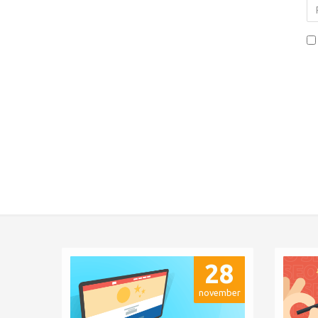
28
november