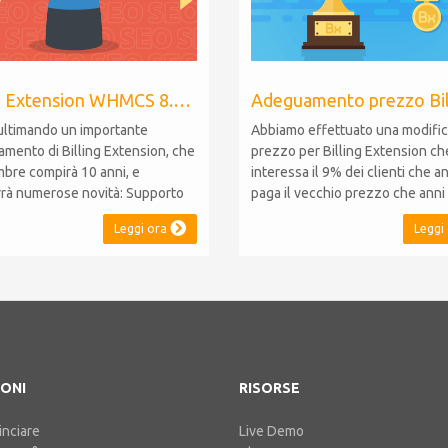
Billing Extension WHMCS 8.10, PHP 8.1
ultimando un importante
Abbiamo effettuato una modific
amento di Billing Extension, che
prezzo per Billing Extension ch
mbre compirà 10 anni, e
interessa il 9% dei clienti che a
rrà numerose novità: Supporto
paga il vecchio prezzo che anni 
.10: il modulo sarà
stato portato da 95 a 149 euro a
Leggi ora
Leggi
bile con WHMCS 8.10,
Era il 2014 quando abbiamo ven
ndo la retrocompatibilità con
prima licenza e da allora non a
oni 5, 6 e 7. Non sarà necessario
mai adeguato i prezzi per i clien
re migrazioni o rinunciare a
esistenti. Nel corso degli anni Bi
lità Supporto P...
Extension non...
ONI
RISORSE
nciare
Live Demo