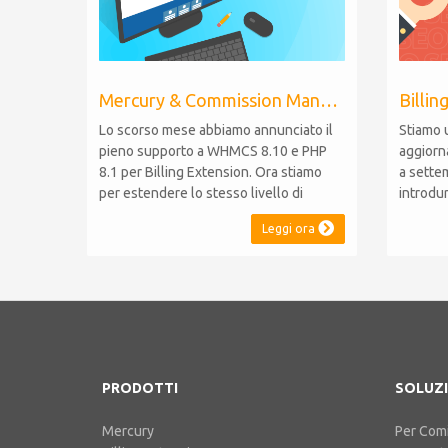
Mercury & Commission Manager WHMCS 8.11, PHP 8.2
Lo scorso mese abbiamo annunciato il
Stiamo 
pieno supporto a WHMCS 8.10 e PHP
aggiorn
8.1 per Billing Extension. Ora stiamo
a sette
per estendere lo stesso livello di
introdu
compatibilità a Commission Manager e
WHMCS 8
Leggi ora
Mercury, rispettivamente al loro 9° e 6°
compati
anniversario. Nota: È stato
mantene
recentemente rilasciato WHMCS 8.11,
le versi
che introduce il supporto a PHP 8.2.
effettua
Questo non modifica il...
funziona
PRODOTTI
SOLUZI
Mercury
Per Comi