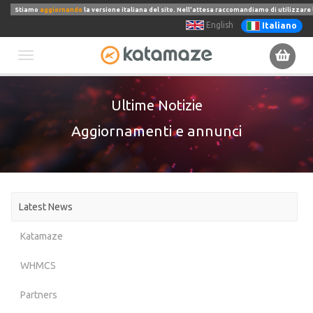
Stiamo
aggiornando
la versione italiana del sito. Nell'attesa raccomandiamo di utilizzare 
English
Italiano
Toggle
Ultime Notizie
navigation
Aggiornamenti e annunci
Latest News
Katamaze
WHMCS
Partners