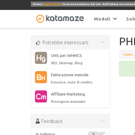
Stiamo
aggiornando
la versione italiana del sito. Nell'attesa raccomand
Moduli
Sol
PHP
Potrebbe interessarti
Home
CMS per WHMCS
SEO, Sitemap, Blog
Fatturazione mensile
E-invoice, note di credito
Affiliate Marketing
Provvigioni avanzate
Feedback
In sviluppo
1