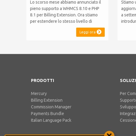
Lo scorso mese abbiamo annunciato il
Stiamo 
pieno supporto a WHMCS 8.10 e PHP
aggiorn
8.1 per Billing Extension. Ora stiamo
a sette
per estendere lo stesso livello di
introdu
compatibilità a Commission Manager e
WHMCS 8
Leggi ora
Mercury, rispettivamente al loro 9° e 6°
compati
anniversario. Nota: È stato
mantene
recentemente rilasciato WHMCS 8.11,
le versi
che introduce il supporto a PHP 8.2.
effettua
Questo non modifica il...
funziona
PRODOTTI
SOLUZI
Mercury
Per Comi
Billing Extension
Support
Commission Manager
Svilupp
Payments Bundle
Integraz
Italian Language Pack
Cessione