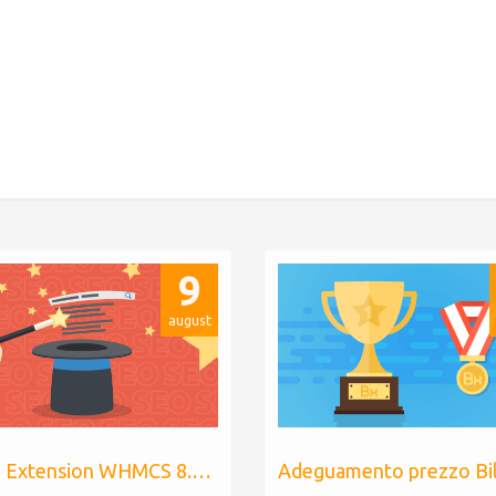
9
august
Billing Extension WHMCS 8.10, PHP 8.1