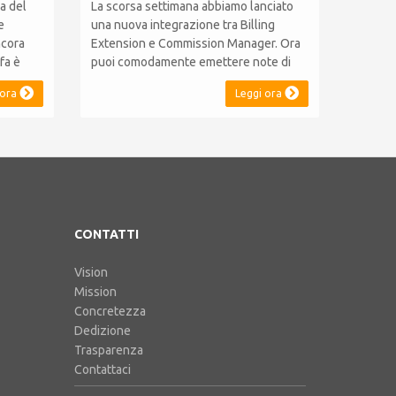
a del
La scorsa settimana abbiamo lanciato
e
una nuova integrazione tra Billing
ncora
Extension e Commission Manager. Ora
fa è
puoi comodamente emettere note di
nnui.
credito in linea con il sistema fiscale
 ora
Leggi ora
duto la
Australiano. L'integrazione include
bbiamo
l'ABN Lookup ed il supporto per RCTI,
ti
Statement by Supplier e 47%
lling
Withholding. Billing Extension in breve
C'è tutta la nostra e...
CONTATTI
Vision
Mission
Concretezza
Dedizione
Trasparenza
Contattaci