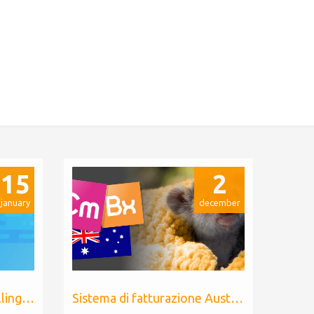
15
2
january
december
Adeguamento prezzo Billing Extension
Sistema di fatturazione Australiano per WHMCS