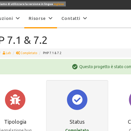
iamo di utilizzare la versione in lingua
inglese
uzioni
Risorse
Contatti
 7.1 & 7.2
Lab
Completato
PHP 7.1 & 7.2
Questo progetto è stato co
Tipologia
Status
C
Segnalazione bug
Completato