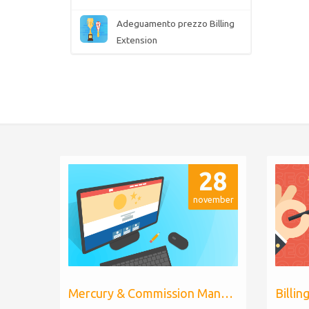
Adeguamento prezzo Billing
Extension
28
november
Mercury & Commission Manager WHMCS 8.11, PHP 8.2