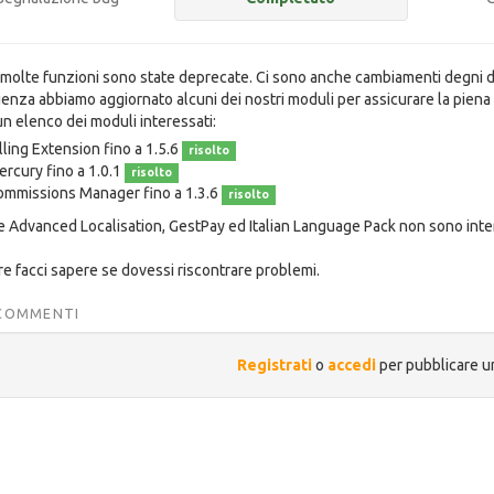
 molte funzioni sono state deprecate. Ci sono anche cambiamenti degni di
nza abbiamo aggiornato alcuni dei nostri moduli per assicurare la piena c
un elenco dei moduli interessati:
lling Extension fino a 1.5.6
risolto
rcury fino a 1.0.1
risolto
mmissions Manager fino a 1.3.6
risolto
 Advanced Localisation, GestPay ed Italian Language Pack non sono inter
re facci sapere se dovessi riscontrare problemi.
 COMMENTI
Registrati
o
accedi
per pubblicare 