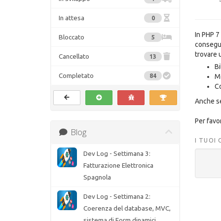
In attesa
0
In PHP 7
Bloccato
5
consegue
trovare 
Cancellato
13
Bi
Completato
84
Me
Co
Anche se
Per favo
Blog
I TUOI
Dev Log - Settimana 3:
Fatturazione Elettronica
Spagnola
Dev Log - Settimana 2:
Coerenza del database, MVC,
sistema di Form dinamici