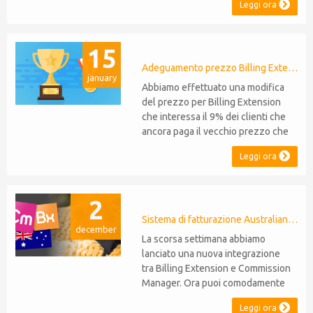
Leggi ora
sarà compatibile con WHMCS 8.10,
mantenendo la retrocompatibilità
con le versioni 5, 6 e 7. Non sarà
15
necessario effettuare migrazioni o
rinunciare a funzionalità Supporto
Adeguamento prezzo Billing Extension
january
P...
Abbiamo effettuato una modifica
del prezzo per Billing Extension
che interessa il 9% dei clienti che
ancora paga il vecchio prezzo che
anni fa è stato portato da 95 a 149
Leggi ora
euro annui. Era il 2014 quando
abbiamo venduto la prima licenza e
da allora non abbiamo mai adeguato
2
i prezzi per i clienti esistenti. Nel
corso degli anni Billing Extension
Sistema di fatturazione Australiano per WHMCS
december
non...
La scorsa settimana abbiamo
lanciato una nuova integrazione
tra Billing Extension e Commission
Manager. Ora puoi comodamente
emettere note di credito in linea
Leggi ora
con il sistema fiscale Australiano.