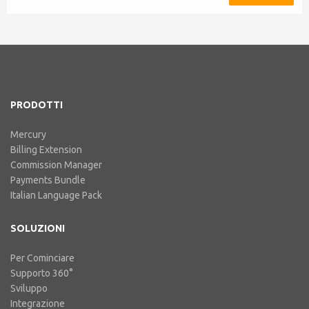
L'integrazione include l'ABN Lookup
ed il supporto per RCTI, Statement
by Supplier e 47% Withholding.
Billing Extension in breve C'è tutta
la nostra e...
PRODOTTI
Mercury
Billing Extension
Commission Manager
Payments Bundle
Italian Language Pack
SOLUZIONI
Per Cominciare
Supporto 360°
Sviluppo
Integrazione