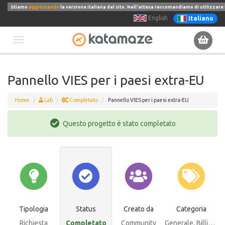
Stiamo
aggiornando
la versione italiana del sito. Nell'attesa raccomandiamo di utilizzare 
English
Italiano
Toggle
navigation
Pannello VIES per i paesi extra-EU
Home
Lab
Completato
Pannello VIES per i paesi extra-EU
Questo progetto è stato completato
Tipologia
Status
Creato da
Categoria
Richiesta
Completato
Community
Generale
, Billing Extension