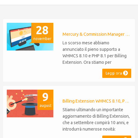
28
Mercury & Commission Manager WHMCS 8.11, PHP 8.2
november
Lo scorso mese abbiamo
annunciato il pieno supporto a
WHMCS 8.10 e PHP 8.1 per Billing
Extension. Ora stiamo per
estendere lo stesso livello di
Leggi ora
compatibilità a Commission
Manager e Mercury,
rispettivamente al loro 9° e 6°
9
anniversario. Nota: È stato
recentemente rilasciato WHMCS
Billing Extension WHMCS 8.10, PHP 8.1
august
8.11, che introduce il supporto a
Stiamo ultimando un importante
PHP 8.2. Questo non modifica il...
aggiornamento di Billing Extension,
che a settembre compirà 10 anni, e
introdurrà numerose novità:
Supporto WHMCS 8.10: il modulo