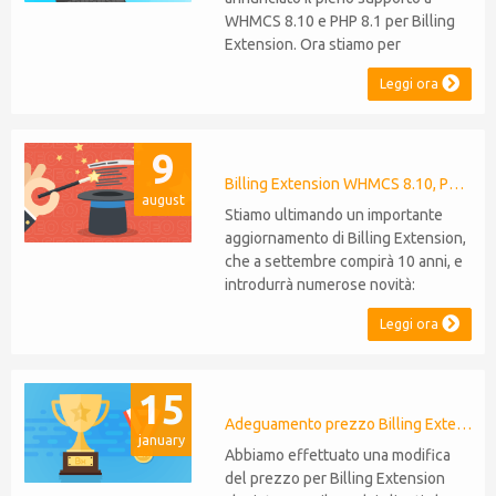
WHMCS 8.10 e PHP 8.1 per Billing
Extension. Ora stiamo per
estendere lo stesso livello di
Leggi ora
compatibilità a Commission
Manager e Mercury,
rispettivamente al loro 9° e 6°
9
anniversario. Nota: È stato
recentemente rilasciato WHMCS
Billing Extension WHMCS 8.10, PHP 8.1
august
8.11, che introduce il supporto a
Stiamo ultimando un importante
PHP 8.2. Questo non modifica il...
aggiornamento di Billing Extension,
che a settembre compirà 10 anni, e
introdurrà numerose novità:
Supporto WHMCS 8.10: il modulo
Leggi ora
sarà compatibile con WHMCS 8.10,
mantenendo la retrocompatibilità
con le versioni 5, 6 e 7. Non sarà
15
necessario effettuare migrazioni o
rinunciare a funzionalità Supporto
Adeguamento prezzo Billing Extension
january
P...
Abbiamo effettuato una modifica
del prezzo per Billing Extension