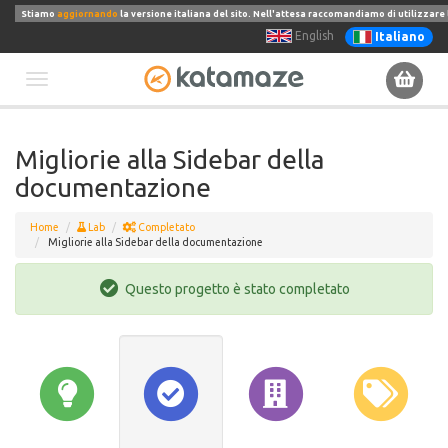
Stiamo
aggiornando
la versione italiana del sito. Nell'attesa raccomandiamo di utilizzare 
English
Italiano
Toggle
navigation
Migliorie alla Sidebar della
documentazione
Home
Lab
Completato
Migliorie alla Sidebar della documentazione
Questo progetto è stato completato