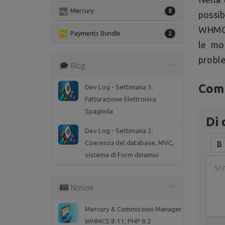
Mercury
8
possib
WHMCS
Payments Bundle
2
le mo
probl
Blog
Comm
Dev Log - Settimana 3:
Fatturazione Elettronica
Spagnola
Dì 
Dev Log - Settimana 2:
Coerenza del database, MVC,
sistema di Form dinamici
Notizie
Mercury & Commission Manager
WHMCS 8.11, PHP 8.2