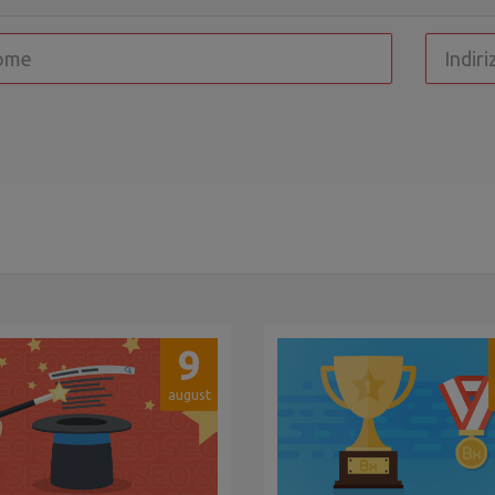
9
august