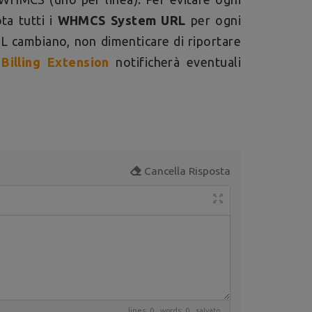
a tutti i
WHMCS System URL
per ogni
 cambiano, non dimenticare di riportare
e
Billing Extension
notificherà eventuali
Cancella Risposta
lines: 0 words: 0
salvato