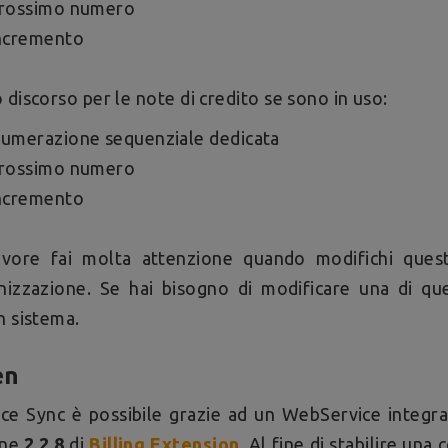
rossimo numero
ncremento
 discorso per le note di credito se sono in uso:
umerazione sequenziale dedicata
rossimo numero
ncremento
avore fai molta attenzione quando modifichi ques
nizzazione. Se hai bisogno di modificare una di que
n sistema.
en
ice Sync è possibile grazie ad un WebService integra
one
2.2.8
di
Billing Extension
. Al fine di stabilire un