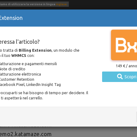
iamo di utilizzare la versione in lingua
inglese
 Extension
uzioni
Risorse
Contatti
oice Sync
eressa l'articolo?
lo tratta di
Billing Extension
, un modulo che
 il tuo
WHMCS
con:
Documentazione
Invoice Sync
Fatturazione e pagamenti mensili
149 € / ann
Pubblicato 29 november 2018 / Aggiornato 24 january 2021
Note di credito
Fatturazione elettronica
Scopri
Customer Retention
oduzione
Facebook Pixel, LinkedIn Insight Tag
occuparti se hai bisogno di tempo per decidere. Il
e Sync è una funzione che permette di condividere la 
ti aspetterà nel carrello.
to tra più installazioni di WHMCS a prescindere 
niamo di avere 3 WHMCS così denominati:
emo1.katamaze.com
emo2.katamaze.com