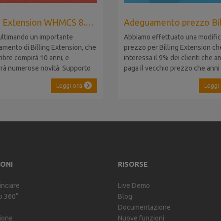
Billing Extension WHMCS 8.10, PHP 8.1
ultimando un importante
Abbiamo effettuato una modific
amento di Billing Extension, che
prezzo per Billing Extension ch
mbre compirà 10 anni, e
interessa il 9% dei clienti che a
rrà numerose novità: Supporto
paga il vecchio prezzo che anni 
.10: il modulo sarà
stato portato da 95 a 149 euro a
Leggi ora
Leggi
bile con WHMCS 8.10,
Era il 2014 quando abbiamo ven
ndo la retrocompatibilità con
prima licenza e da allora non a
oni 5, 6 e 7. Non sarà necessario
mai adeguato i prezzi per i clien
re migrazioni o rinunciare a
esistenti. Nel corso degli anni Bi
lità Supporto P...
Extension non...
ONI
RISORSE
nciare
Live Demo
o 360°
Blog
o
Documentazione
ione
Nuove funzioni