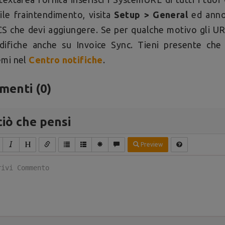
ile fraintendimento, visita
Setup > General
ed annot
 che devi aggiungere. Se per qualche motivo gli URL
difiche anche su Invoice Sync. Tieni presente ch
emi nel
Centro notifiche
.
enti (
0
)
ciò che pensi
Preview