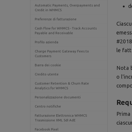
d
Automatic Payments, Overpayments and
Credit in WHMCS
Preferenze di fatturazione
Ciasc
Cash Flow for WHMCS - Track Accounts
emessa
Payable and Receivable
#2018
Profilo azienda
le fat
Charge Payment Gateway Fees to
Customers
Barra dei cookie
Nota b
Credito utente
o l'in
Customer Retention & Churn Rate
compor
Analytics for WHMCS
Personalizzazione documenti
Requ
Centro notifiche
Prima
Fatturazione Elettronica WHMCS
Trasmissione XML SdI AdE
ciascu
Facebook Pixel