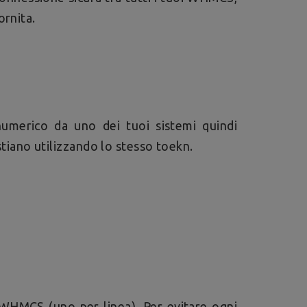
ornita.
umerico da uno dei tuoi sistemi quindi
 stiano utilizzando lo stesso toekn.
i WHMCS (uno per linea). Per evitare ogni