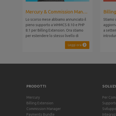
Mercury & Commission Manager WHMCS 8.11, PHP 8.2
Lo scorso mese abbiamo annunciato il
Stiamo 
pieno supporto a WHMCS 8.10 e PHP
aggiorn
8.1 per Billing Extension. Ora stiamo
a sette
per estendere lo stesso livello di
introdu
compatibilità a Commission Manager e
WHMCS 8
Leggi ora
Mercury, rispettivamente al loro 9° e 6°
compati
anniversario. Nota: È stato
mantene
recentemente rilasciato WHMCS 8.11,
le versi
che introduce il supporto a PHP 8.2.
effettua
Questo non modifica il...
funziona
PRODOTTI
SOLUZI
Mercury
Per Comi
Billing Extension
Support
Commission Manager
Svilupp
Payments Bundle
Integraz