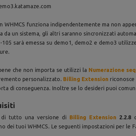
emo3.katamaze.com
un WHMCS funziona indipendentemente ma non appena 
 da un sistema, gli altri saranno sincronizzati auto
-105 sarà emessa su demo1, demo2 e demo3 utilizz
ture.
ene che non importa se utilizzi la
Numerazione seq
cremento personalizzato.
Billing Extension
riconosce 
ta di conseguenza. Inoltre se lo desideri puoi comunq
isiti
 di tutto una versione di
Billing Extension
2.2.8
o
no dei tuoi WHMCS. Le seguenti impostazioni per le F