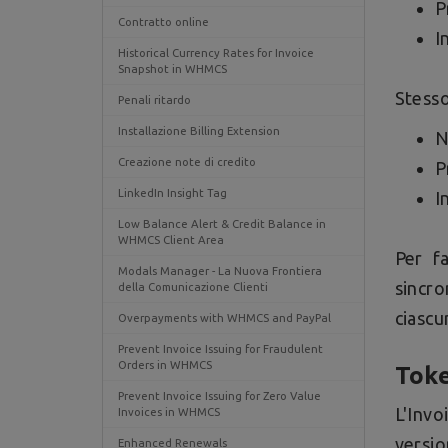
P
Contratto online
I
Historical Currency Rates for Invoice
Snapshot in WHMCS
Stesso
Penali ritardo
Installazione Billing Extension
N
Creazione note di credito
P
LinkedIn Insight Tag
I
Low Balance Alert & Credit Balance in
WHMCS Client Area
Per f
Modals Manager - La Nuova Frontiera
sincro
della Comunicazione Clienti
ciascu
Overpayments with WHMCS and PayPal
Prevent Invoice Issuing for Fraudulent
Orders in WHMCS
Tok
Prevent Invoice Issuing for Zero Value
L'Invo
Invoices in WHMCS
versi
Enhanced Renewals