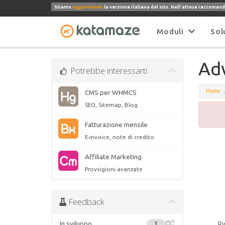
Stiamo
aggiornando
la versione italiana del sito. Nell'attesa raccomand
Moduli
Sol
Adv
Potrebbe interessarti
Home
CMS per WHMCS
SEO, Sitemap, Blog
Fatturazione mensile
E-invoice, note di credito
Affiliate Marketing
Provvigioni avanzate
Feedback
In sviluppo
Ri
1