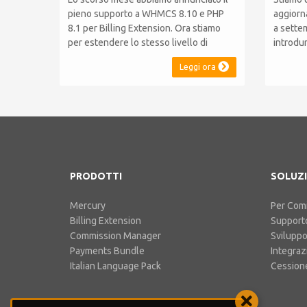
pieno supporto a WHMCS 8.10 e PHP
aggiorn
8.1 per Billing Extension. Ora stiamo
a sette
per estendere lo stesso livello di
introdu
compatibilità a Commission Manager e
WHMCS 8
Leggi ora
Mercury, rispettivamente al loro 9° e 6°
compati
anniversario. Nota: È stato
mantene
recentemente rilasciato WHMCS 8.11,
le versi
che introduce il supporto a PHP 8.2.
effettua
Questo non modifica il...
funziona
PRODOTTI
SOLUZI
Mercury
Per Comi
Billing Extension
Support
Commission Manager
Svilupp
Payments Bundle
Integraz
Italian Language Pack
Cessione