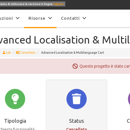
iamo di utilizzare la versione in lingua
inglese
uzioni
Risorse
Contatti
anced Localisation & Multi
Lab
Cancellato
Advanced Localisation & Multilanguage Cart
Questo progetto è stato can
Tipologia
Status
C
chiesta funzionalità
Cancellato