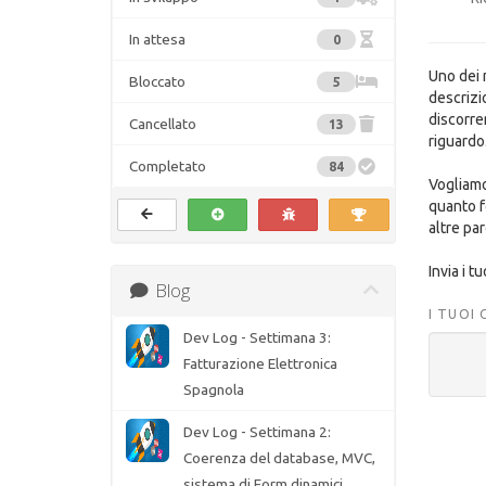
In attesa
0
Uno dei 
Bloccato
5
descrizio
discorre
Cancellato
13
riguardo
Completato
84
Vogliamo
quanto f
altre pa
Invia i 
Blog
I TUOI
Dev Log - Settimana 3:
Fatturazione Elettronica
Spagnola
Dev Log - Settimana 2:
Coerenza del database, MVC,
sistema di Form dinamici