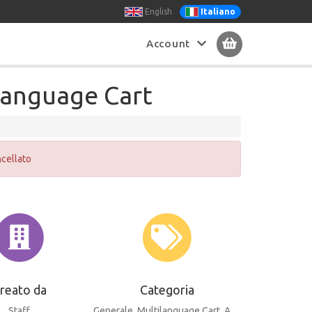
English
Italiano
Account
language Cart
cellato
reato da
Categoria
Staff
Generale
, Multilanguage Cart
, Advanced Localisation