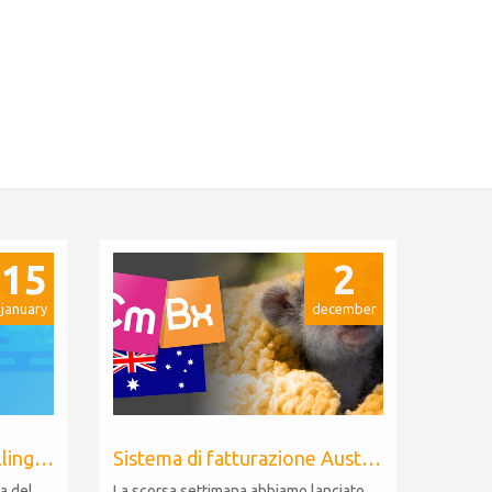
15
2
january
december
Adeguamento prezzo Billing Extension
Sistema di fatturazione Australiano per WHMCS
a del
La scorsa settimana abbiamo lanciato