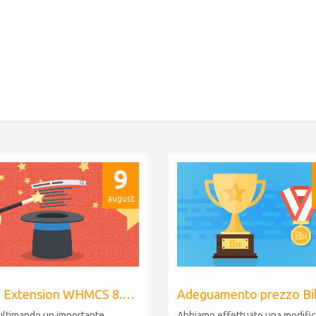
9
august
Billing Extension WHMCS 8.10, PHP 8.1
ultimando un importante
Abbiamo effettuato una modific