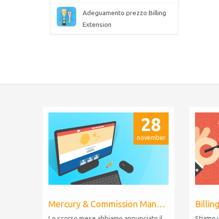
Adeguamento prezzo Billing
Extension
28
november
Mercury & Commission Manager WHMCS 8.11, PHP 8.2
Lo scorso mese abbiamo annunciato il
Stiamo 