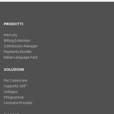
by Supplier e 47% Withholding.
Billing Extension in breve C'è tutta
la nostra e...
PRODOTTI
Mercury
Billing Extension
Commission Manager
Payments Bundle
Italian Language Pack
SOLUZIONI
Per Cominciare
Supporto 360°
Sviluppo
Integrazione
Cessione Provider