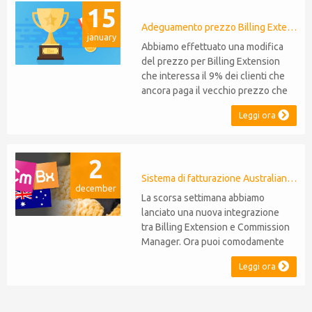
15
necessario effettuare migrazioni o
rinunciare a funzionalità Supporto
Adeguamento prezzo Billing Extension
january
P...
Abbiamo effettuato una modifica
del prezzo per Billing Extension
che interessa il 9% dei clienti che
ancora paga il vecchio prezzo che
anni fa è stato portato da 95 a 149
Leggi ora
euro annui. Era il 2014 quando
abbiamo venduto la prima licenza e
da allora non abbiamo mai adeguato
2
i prezzi per i clienti esistenti. Nel
corso degli anni Billing Extension
Sistema di fatturazione Australiano per WHMCS
december
non...
La scorsa settimana abbiamo
lanciato una nuova integrazione
tra Billing Extension e Commission
Manager. Ora puoi comodamente
emettere note di credito in linea
Leggi ora
con il sistema fiscale Australiano.
L'integrazione include l'ABN Lookup
ed il supporto per RCTI, Statement