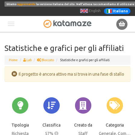
Stiamo
aggiornando
la versione italiana del sito. Nell'attesa raccomandiamo di utilizzare 
English
Italiano
Toggle
navigation
Statistiche e grafici per gli affiliati
Home
Lab
Bloccato
Statistiche e grafici per gli affiliati
Il progetto è ancora attivo ma si trova in una fase di stallo
Tipologia
Classifica
Creato da
Categoria
Richiesta
57%
Staff
Generale
, Commission Manager