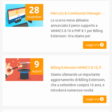
28
Mercury & Commission Manager WHMCS 8.11, PHP 8.2
november
Lo scorso mese abbiamo
annunciato il pieno supporto a
WHMCS 8.10 e PHP 8.1 per Billing
Extension. Ora stiamo per
estendere lo stesso livello di
Leggi ora
compatibilità a Commission
Manager e Mercury,
rispettivamente al loro 9° e 6°
9
anniversario. Nota: È stato
recentemente rilasciato WHMCS
Billing Extension WHMCS 8.10, PHP 8.1
august
8.11, che introduce il supporto a
Stiamo ultimando un importante
PHP 8.2. Questo non modifica il...
aggiornamento di Billing Extension,
che a settembre compirà 10 anni, e
introdurrà numerose novità:
Supporto WHMCS 8.10: il modulo
Leggi ora
sarà compatibile con WHMCS 8.10,
mantenendo la retrocompatibilità
con le versioni 5, 6 e 7. Non sarà