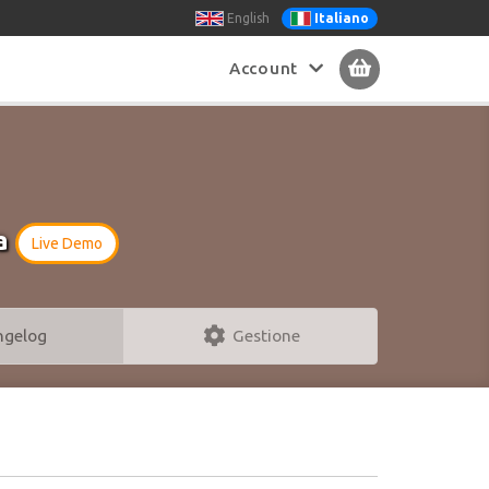
English
Italiano
Account
ra
Live Demo
ngelog
Gestione