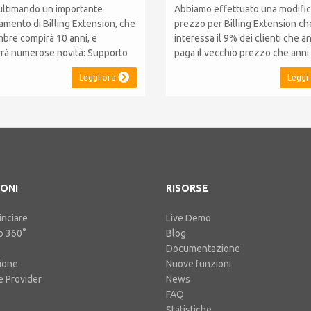
ultimando un importante
Abbiamo effettuato una modific
amento di Billing Extension, che
prezzo per Billing Extension ch
mbre compirà 10 anni, e
interessa il 9% dei clienti che a
rrà numerose novità: Supporto
paga il vecchio prezzo che anni 
.10: il modulo sarà
stato portato da 95 a 149 euro a
Leggi ora
Leggi
bile con WHMCS 8.10,
Era il 2014 quando abbiamo ven
ndo la retrocompatibilità con
prima licenza e da allora non a
oni 5, 6 e 7. Non sarà necessario
mai adeguato i prezzi per i clien
re migrazioni o rinunciare a
esistenti. Nel corso degli anni Bi
lità Supporto P...
Extension non...
ONI
RISORSE
nciare
Live Demo
o 360°
Blog
o
Documentazione
ione
Nuove funzioni
 Provider
News
FAQ
Statistiche