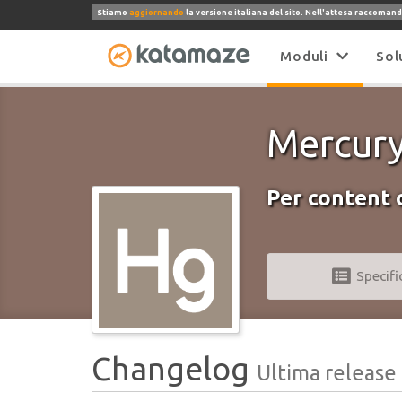
Stiamo
aggiornando
la versione italiana del sito. Nell'attesa raccomand
Moduli
Sol
Mercur
Per content 
Specifi
Changelog
Ultima release 