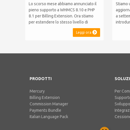
Lo scorso mese abbiamo annunciato il
Stiamo 
pieno supporto a WHMCS 8.10 e PHP
aggiorn
8.1 per Billing Extension. Ora stiamo
a sette
per estendere lo stesso livello di
introdu
compatibilità a Commission Manager e
WHMCS 8
Leggi ora
Mercury, rispettivamente al loro 9° e 6°
compati
anniversario. Nota: È stato
mantene
recentemente rilasciato WHMCS 8.11,
le versi
che introduce il supporto a PHP 8.2.
effettua
Questo non modifica il...
funziona
PRODOTTI
SOLUZI
Mercury
Per Comi
Billing Extension
Support
Commission Manager
Svilupp
Payments Bundle
Integraz
Italian Language Pack
Cessione