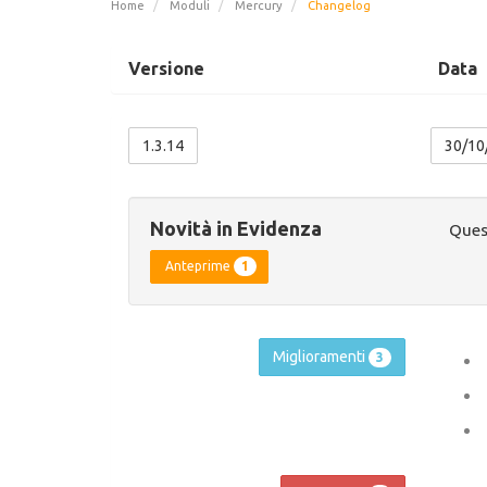
Home
Moduli
Mercury
Changelog
Versione
Data
1.3.14
30/10
Novità in Evidenza
Quest
1
Anteprime
Miglioramenti
3