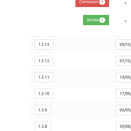
Correzioni
1
Novità
1
1.3.13
09/10
1.3.12
07/10
1.3.11
19/09
1.3.10
17/09
1.3.9
06/09
1.3.8
30/08