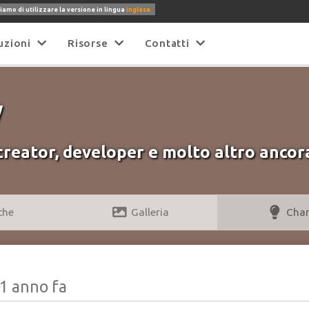
iamo di utilizzare la versione in lingua
inglese
uzioni
Risorse
Contatti
y
creator, developer e molto altro anco
che
Galleria
Cha
1 anno fa