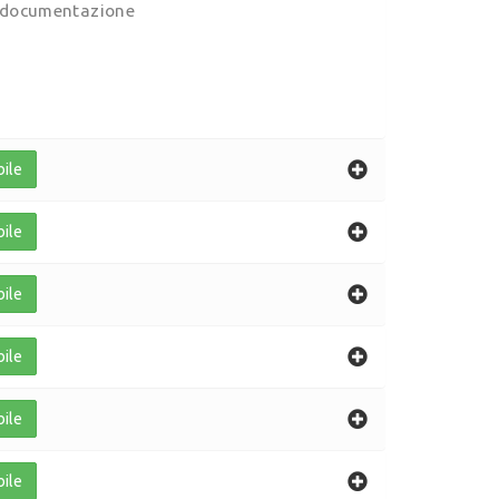
la documentazione
bile
bile
bile
bile
bile
bile