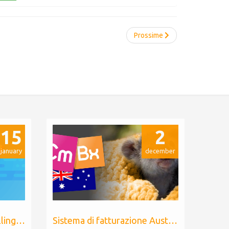
Prossime
15
2
january
december
Adeguamento prezzo Billing Extension
Sistema di fatturazione Australiano per WHMCS