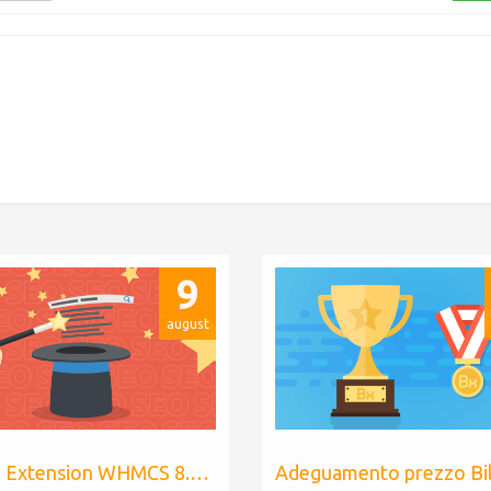
9
august
Billing Extension WHMCS 8.10, PHP 8.1