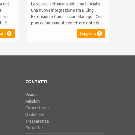
a del
La scorsa settimana abbiamo lanciato
e
una nuova integrazione tra Billing
ncora
Extension e Commission Manager. Ora
fa è
puoi comodamente emettere note di
nnui.
credito in linea con il sistema fiscale
 ora
Leggi ora
duto la
Australiano. L'integrazione include
bbiamo
l'ABN Lookup ed il supporto per RCTI,
ti
Statement by Supplier e 47%
lling
Withholding. Billing Extension in breve
C'è tutta la nostra e...
CONTATTI
Vision
Mission
Concretezza
Dedizione
Trasparenza
Contattaci