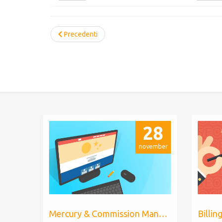
Precedenti
28
november
Mercury & Commission Manager WHMCS 8.11, PHP 8.2