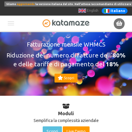
Stiamo
aggiornando
la versione italiana del sito. Nell'attesa raccomandiamo di utilizzare 
English
Italiano
Toggle
Fatturazione mensile WHMCS
navigation
Riduzione del numero di fatture dell'
80%
e delle tariffe di pagamento del
18%
Scopri
Moduli
Semplifica la complessità aziendale
Scopri
Live Demo