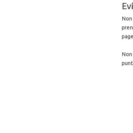
Ev
Non 
pren
page
Non 
punt