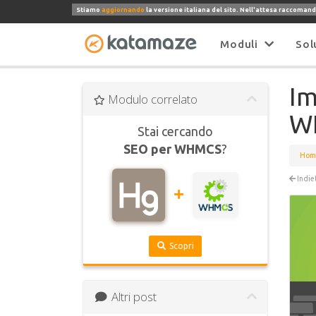
Stiamo
aggiornando
la versione italiana del sito. Nell'attesa raccomand
Moduli
Sol
Im
Modulo correlato
W
Stai cercando
SEO per WHMCS
?
Hom
Indie
Scopri
Altri post