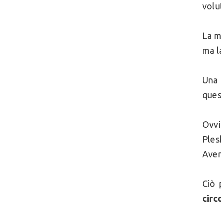
volu
La m
ma l
Una 
ques
Ovvi
Ples
Aver
Ciò 
circ