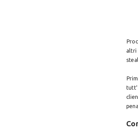
Proc
altr
stea
Prim
tutt
clie
pena
Co