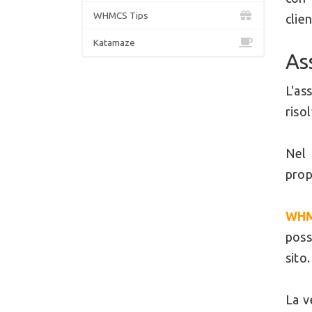
WHMCS Tips
clie
Katamaze
As
L'as
riso
Nel 
prop
WH
poss
sito
La v