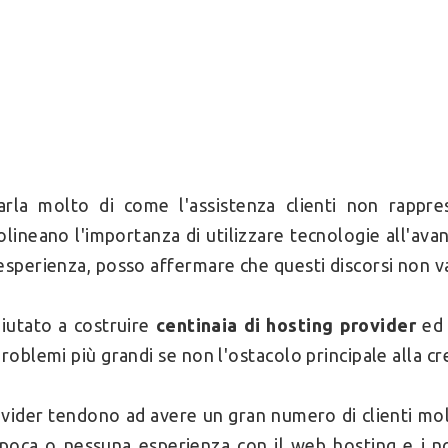
arla molto di come l'assistenza clienti non rappr
olineano l'importanza di utilizzare tecnologie all'ava
esperienza, posso affermare che questi discorsi non v
iutato a costruire
centinaia di hosting provider
ed 
problemi più grandi se non l'ostacolo principale alla cr
ovider tendono ad avere un gran numero di clienti mol
poca o nessuna esperienza con il web hosting e i no