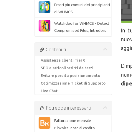
Errori più comuni dei principianti
di WHMCS
Watchdog for WHMCS - Detect
In t
Compromised Files, Intruders
nuov
aggi
Contenuti
Assistenza clienti Tier 0
L'im
SEO e articoli scritti da terzi
nume
Evitare perdita posizionamento
dipe
Ottimizzazione Ticket di Supporto
Live Chat
Potrebbe interessarti
Fatturazione mensile
E-invoice, note di credito