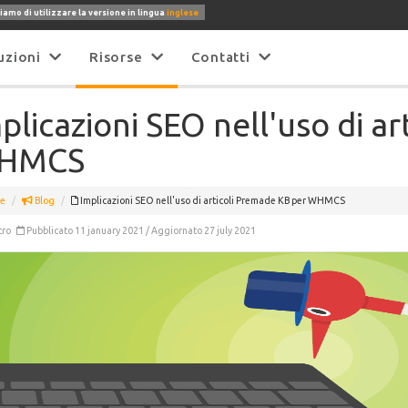
iamo di utilizzare la versione in lingua
inglese
uzioni
Risorse
Contatti
plicazioni SEO nell'uso di a
HMCS
e
Blog
Implicazioni SEO nell'uso di articoli Premade KB per WHMCS
tro
Pubblicato 11 january 2021 / Aggiornato 27 july 2021