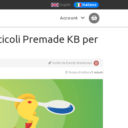
English
Italiano
Account
rticoli Premade KB per
Scritto da Davide Mantenuto
Tempo di lettura
5 minuti