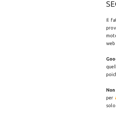
SEO
Il f
prov
moto
web 
Goog
quel
poic
Non 
per
solo