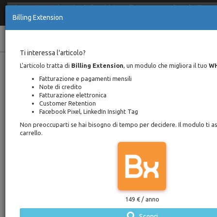
Stiamo
aggiornando
la versione italiana del sito. Nell'attesa raccomandiamo di utilizzare 
Billing Extension
English
Italiano
Toggle
Ti interessa l'articolo?
Fatturazione Elettronica WHMCS
L'articolo tratta di
Billing Extension
, un modulo che migliora il tuo
W
navigation
Trasmissione XML SdI AdE
Fatturazione e pagamenti mensili
Note di credito
Fatturazione elettronica
Home
Documentazione
Customer Retention
Fatturazione Elettronica WHMCS Trasmissione XML SdI AdE
Facebook Pixel, LinkedIn Insight Tag
Scritto da Davide Mantenuto
Indietro
Pubblicato 29 october 2018 /
Non preoccuparti se hai bisogno di tempo per decidere. Il modulo ti a
carrello.
Aggiornato 3 january 2024
Tempo di lettura
48 minuti
Quadro normativo
Dal
1° gennaio 2019
in Italia è scattato l'obbligo
149 € / anno
di emissione di fatture in formato elettronico. Il
Scopri